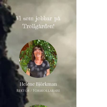
Vi som jobbar på
Trollgården!
Helene Björkman
Rektor / Förskollärare