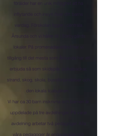
förälder har en unik möjlighet att ha
inflytande och insyn över ditt barns
vardag. Förskolan ligger i centrala
Årsunda och vi håller till i Sörbygårds
lokaler. På promenadavstånd har vi
tillgång till det mesta som Årsunda har att
erbjuda så som skidspår, pulkabackar,
strand, skog, skola, bussförbindelser och
den lokala Icabutiken.
Vi har ca 30 barn inskrivna och barnen är
uppdelade på tre avdelningar. På varje
avdelning arbetar två pedagoger. Alla
våra pedagoger är engagerade och