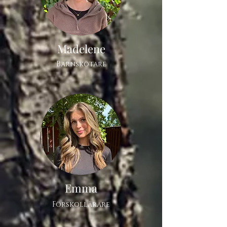
Madelene
Barnskötare
Emma
Förskollärare