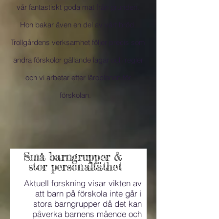
vår fantastiskt goda mat från grunden.
Hon bakar även en del av vårt bröd.
Trollgårdens verksamhet följer precis som
andra förskolor gällande lagar och regler
och vi arbetar efter läroplanen för
förskolan.
Små barngrupper &
stor personaltäthet
Aktuell forskning visar vikten av
att barn på förskola inte går i
stora barngrupper då det kan
påverka barnens mående och