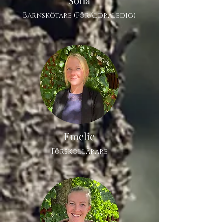
Sofia
Barnskötare (Föräldraledig)
Emelie
Förskollärare