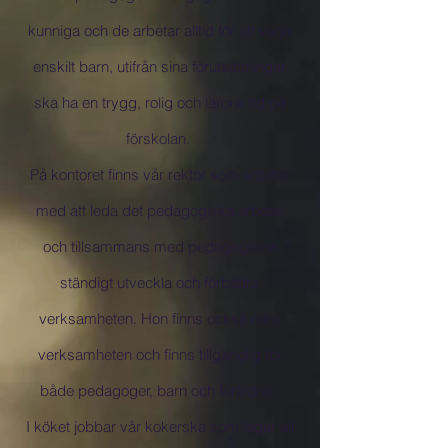
kunniga och de arbetar alltid för att varje
enskilt barn, utifrån sina förutsättningar
ska ha en trygg, rolig och lärorik tid på
förskolan.
På kontoret finns vår rektor som arbetar
med att leda det pedagogiska arbetet
och tillsammans med pedagogerna
ständigt utveckla och förbättra
verksamheten. Hon finns också nära
verksamheten och finns tillgänglig för
både pedagoger, barn och föräldrar.
I köket jobbar vår kokerska som lagar all