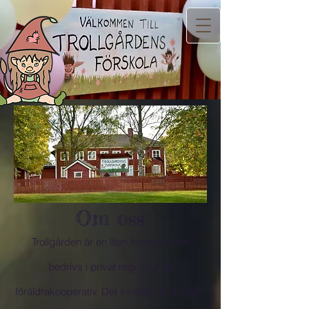
Om oss
Trollgården är en liten förskola som
bedrivs i privat regi som ett
föräldrakooperativ. Det innebär att du som